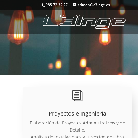
985 72 32 27
admon@c3inge.es
i
Proyectos e Ingeniería
Elaboración de Proyectos Administrativos y de
Detalle.
Análisis de Instalaciones y Dirección de Obra